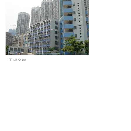
工程名稱
天水圍24區一間小學及
一間中學
新建工程
工程年份
1993-1995
*​備註
公司董事黃群先生為地盤經理
ASD Contract No: SS B357