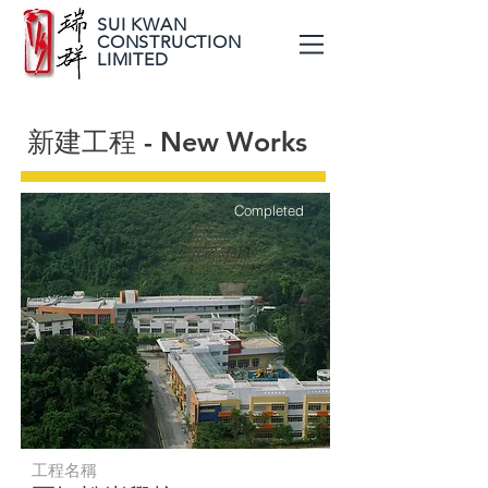
SUI KWAN
CONSTRUCTION​
LIMITED
新建工程 - New Works
Completed
工程名稱