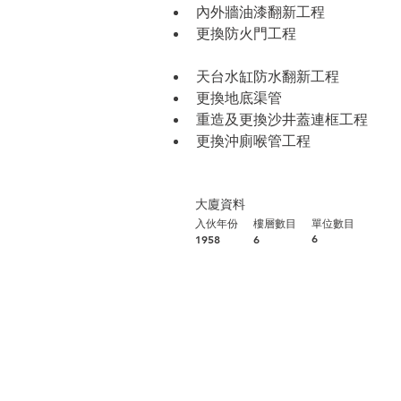
內外牆油漆翻新工程
更換防火門工程
天台水缸防水翻新工程
更換地底渠管
重造及更換沙井蓋連框工程
更換沖廁喉管工程
大廈資料
入伙年份
​樓層數目
​單位數目
6
1958
6