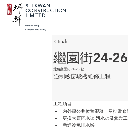
SUI KWAN
CONSTRUCTION​
LIMITED
General Building
Contractor
(GBC 4/2007)
< Back
繼園街24-26
北角繼園街24-26 號
強制驗窗驗樓維修工程
工程項目
內外牆公共位置混凝土及批盪修
更換大廈雨水渠 污水渠及糞渠工
新造冷氣排水喉